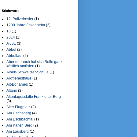
Stichworte
12. Polizeirevier
(1)
1200 Jahre Eckenheim
(2)
18
(1)
2014
(1)
A 661
(3)
Abbel
(2)
Abbellauf
(2)
Aber dennoch hat sich Bolle ganz
köstlich amüsiert
(1)
Albert-Schweitzer-Schule
(1)
Alkmenestraße
(1)
Alt-Bonames
(1)
Altarm
(3)
Altentagesstätte Frankfurter Berg
(3)
Alter Flugplatz
(2)
Am Dachsberg
(4)
Am Eschbachtal
(1)
Am Kalten Berg
(2)
Am Lausberg
(1)