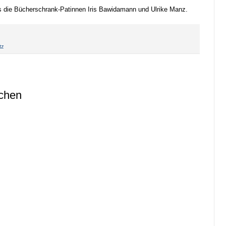
ts die Bücherschrank-Patinnen Iris Bawidamann und Ulrike Manz.
tz
ichen