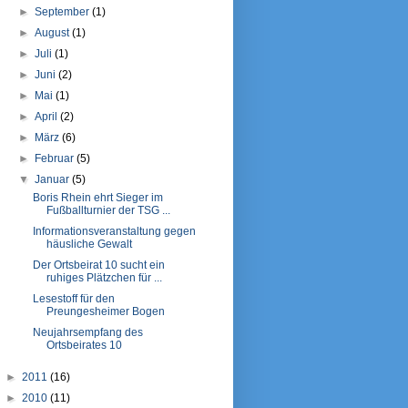
►
September
(1)
►
August
(1)
►
Juli
(1)
►
Juni
(2)
►
Mai
(1)
►
April
(2)
►
März
(6)
►
Februar
(5)
▼
Januar
(5)
Boris Rhein ehrt Sieger im
Fußballturnier der TSG ...
Informationsveranstaltung gegen
häusliche Gewalt
Der Ortsbeirat 10 sucht ein
ruhiges Plätzchen für ...
Lesestoff für den
Preungesheimer Bogen
Neujahrsempfang des
Ortsbeirates 10
►
2011
(16)
►
2010
(11)