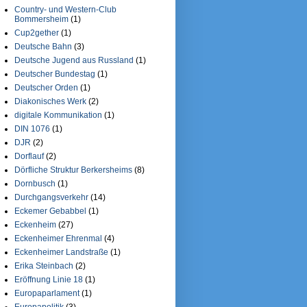
Country- und Western-Club
Bommersheim
(1)
Cup2gether
(1)
Deutsche Bahn
(3)
Deutsche Jugend aus Russland
(1)
Deutscher Bundestag
(1)
Deutscher Orden
(1)
Diakonisches Werk
(2)
digitale Kommunikation
(1)
DIN 1076
(1)
DJR
(2)
Dorflauf
(2)
Dörfliche Struktur Berkersheims
(8)
Dornbusch
(1)
Durchgangsverkehr
(14)
Eckemer Gebabbel
(1)
Eckenheim
(27)
Eckenheimer Ehrenmal
(4)
Eckenheimer Landstraße
(1)
Erika Steinbach
(2)
Eröffnung Linie 18
(1)
Europaparlament
(1)
Europapolitik
(3)