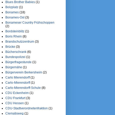
Blues Brother Babies
(1)
Bolzplatz
(1)
Bonames
(18)
Bonames-Ost
(3)
Bonameser Country Frühschoppen
(2)
Bordsteinblitz
(1)
Boris Rhein
(8)
Brandschutzzentrum
(3)
Brücke
(3)
Bücherschrank
(6)
Bundespolizei
(1)
Bürgerfragestunde
(1)
Bürgernähe
(1)
Bürgerverein Berkersheim
(2)
Carlo Mierendorff
(1)
Carlo-Mierendorff
(1)
Carlo-Mierendorff-Schule
(8)
CDU Eckenheim
(1)
CDU Frankfurt
(3)
CDU Hessen
(1)
CDU-Stadtverordnetenfraktion
(1)
Clematisweg
(1)