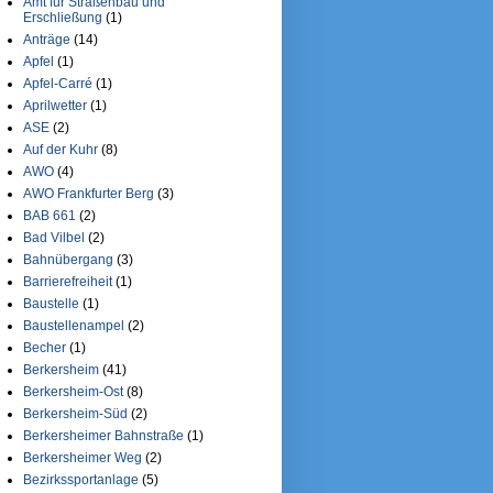
Amt für Straßenbau und
Erschließung
(1)
Anträge
(14)
Apfel
(1)
Apfel-Carré
(1)
Aprilwetter
(1)
ASE
(2)
Auf der Kuhr
(8)
AWO
(4)
AWO Frankfurter Berg
(3)
BAB 661
(2)
Bad Vilbel
(2)
Bahnübergang
(3)
Barrierefreiheit
(1)
Baustelle
(1)
Baustellenampel
(2)
Becher
(1)
Berkersheim
(41)
Berkersheim-Ost
(8)
Berkersheim-Süd
(2)
Berkersheimer Bahnstraße
(1)
Berkersheimer Weg
(2)
Bezirkssportanlage
(5)