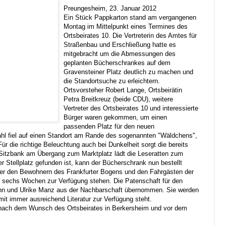
Preungesheim, 23. Januar 2012
Ein Stück Pappkarton stand am vergangenen
Montag im Mittelpunkt eines Termines des
Ortsbeirates 10. Die Vertreterin des Amtes für
Straßenbau und Erschließung hatte es
mitgebracht um die Abmessungen des
geplanten Bücherschrankes auf dem
Gravensteiner Platz deutlich zu machen und
die Standortsuche zu erleichtern.
Ortsvorsteher Robert Lange, Ortsbeirätin
Petra Breitkreuz (beide CDU), weitere
Vertreter des Ortsbeirates 10 und interessierte
Bürger waren gekommen, um einen
passenden Platz für den neuen
l fiel auf einen Standort am Rande des sogenannten "Wäldchens",
Für die richtige Beleuchtung auch bei Dunkelheit sorgt die bereits
Sitzbank am Übergang zum Marktplatz lädt die Leseratten zum
r Stellplatz gefunden ist, kann der Bücherschrank nun bestellt
 er den Bewohnern des Frankfurter Bogens und den Fahrgästen der
s sechs Wochen zur Verfügung stehen. Die Patenschaft für den
nn und Ulrike Manz aus der Nachbarschaft übernommen. Sie werden
it immer ausreichend Literatur zur Verfügung steht.
 nach dem Wunsch des Ortsbeirates in Berkersheim und vor dem